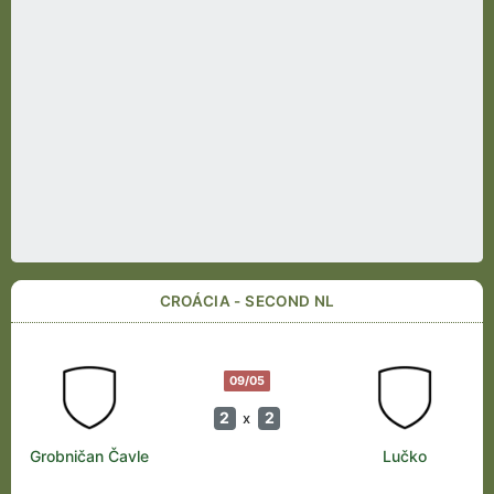
CROÁCIA - SECOND NL
09/05
2
2
x
Grobničan Čavle
Lučko