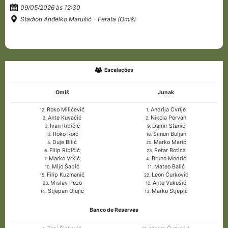
09/05/2026 às 12:30
Stadion Anđelko Marušić - Ferata (Omiš)
Escalações
Omiš
Junak
Roko Miličević
Andrija Cvrlje
12.
1.
Ante Kuvačić
Nikola Pervan
2.
2.
Ivan Ribičić
Damir Stanić
3.
9.
Roko Roić
Šimun Buljan
13.
18.
Duje Bilić
Marko Marić
5.
20.
Filip Ribičić
Petar Botica
6.
23.
Marko Vrkić
Bruno Modrić
7.
4.
Mijo Šabić
Mateo Balić
10.
11.
Filip Kuzmanić
Leon Ćurković
15.
22.
Mislav Pezo
Ante Vukušić
23.
10.
Stjepan Olujić
Marko Stjepić
14.
13.
Banco de Reservas