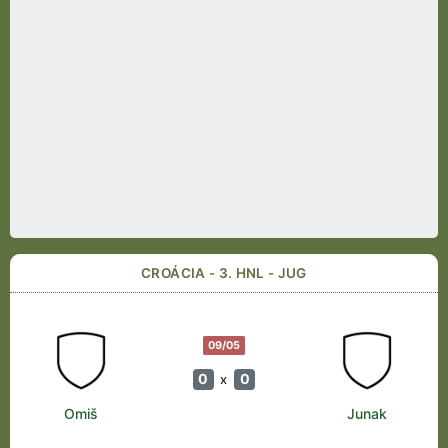
CROÁCIA - 3. HNL - JUG
09/05
0
0
x
Omiš
Junak