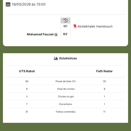
16/05/2026 às 15:00
60'
Abdelkhalek Hamidouch
62'
Mohamed Fouzair
Estatísticas
UTS Rabat
Fath Nador
65
Posse de bola (%)
35
8
Total de chutes
6
3
Chutes no gol
1
7
Escanteios
1
31
Faltas cometidas
11