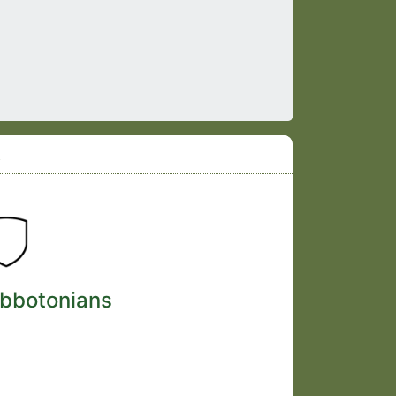
R
Abbotonians