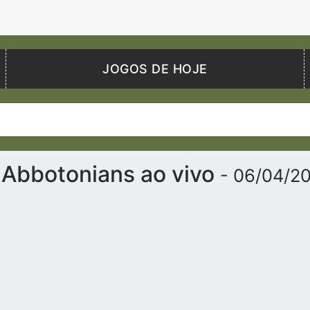
JOGOS DE HOJE
 Abbotonians ao vivo
- 06/04/2