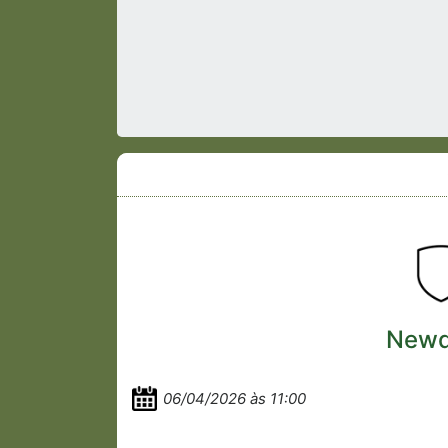
New
06/04/2026 às 11:00