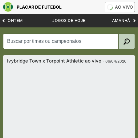
PLACAR DE FUTEBOL
AO VIVO
ONTEM
JOGOS DE HOJE
AMANHÃ
Ivybridge Town x Torpoint Athletic ao vivo
- 06/04/2026