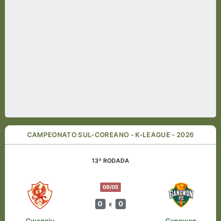
CAMPEONATO SUL-COREANO - K-LEAGUE - 2026
13ª RODADA
09/05
0
0
x
Gwangju
Gangwon