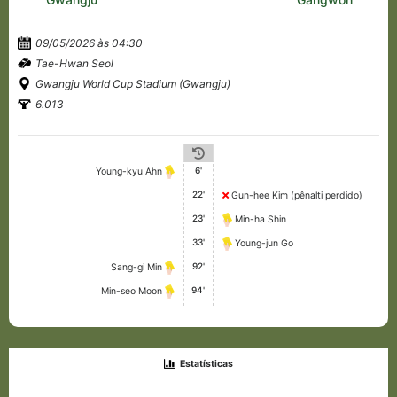
09/05/2026 às 04:30
Tae-Hwan Seol
Gwangju World Cup Stadium (Gwangju)
6.013
6'
Young-kyu Ahn
22'
Gun-hee Kim (pênalti perdido)
23'
Min-ha Shin
33'
Young-jun Go
92'
Sang-gi Min
94'
Min-seo Moon
Estatísticas