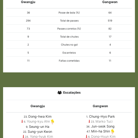
Gwangju
Gangwon
36
Posse de bola (%)
64
294
Total de passes
519
73
Passes corretos (%)
82
9
Total de chutes
17
2
Chutes no gol
4
5
Escanteios
6
11
Faltas cometidas
11
Escalações
Gwangju
Gangwon
Dong-hwa Kim
Chung-Hyo Park
23.
1.
Marko Tuci
Young-kyu Ahn
23.
6.
Jun-seok Song
Seung-un Ha
34.
9.
Min-ha Shin
Sung-yun Kwon
47.
22.
Yong-hyuk Kim
Dong-Hyun Kim
24.
6.