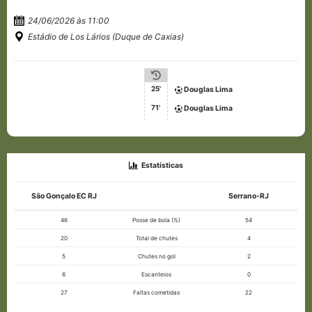
24/06/2026 às 11:00
Estádio de Los Lários (Duque de Caxias)
25'
Douglas Lima
71'
Douglas Lima
Estatísticas
São Gonçalo EC RJ
Serrano-RJ
46
Posse de bola (%)
54
20
Total de chutes
4
5
Chutes no gol
2
6
Escanteios
0
27
Faltas cometidas
22