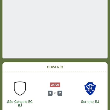
COPA RIO
24/06
3
2
x
São Gonçalo EC
Serrano-RJ
RJ