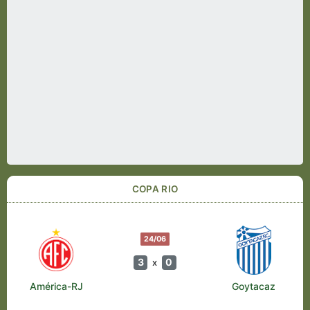
COPA RIO
24/06
3
0
x
América-RJ
Goytacaz