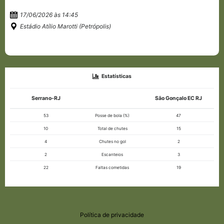
17/06/2026 às 14:45
Estádio Atílio Marotti (Petrópolis)
Estatísticas
Serrano-RJ
São Gonçalo EC RJ
53
Posse de bola (%)
47
10
Total de chutes
15
4
Chutes no gol
2
2
Escanteios
3
22
Faltas cometidas
19
Política de privacidade