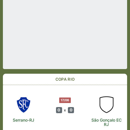
COPA RIO
17/06
0
0
x
Serrano-RJ
São Gonçalo EC
RJ