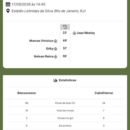
17/06/2026 às 14:45
Estádio Leônidas da Silva (Rio de Janeiro, RJ)
23'
Joao Wesley
48'
Marcos Vinicius
57'
Eriky
59'
Nelson Reina
Estatísticas
Bonsucesso
Cabofriense
66
Posse de bola (%)
34
18
Total de chutes
7
3
Chutes no gol
6
8
Escanteios
0