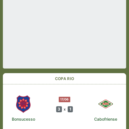
COPA RIO
17/06
3
1
x
Bonsucesso
Cabofriense