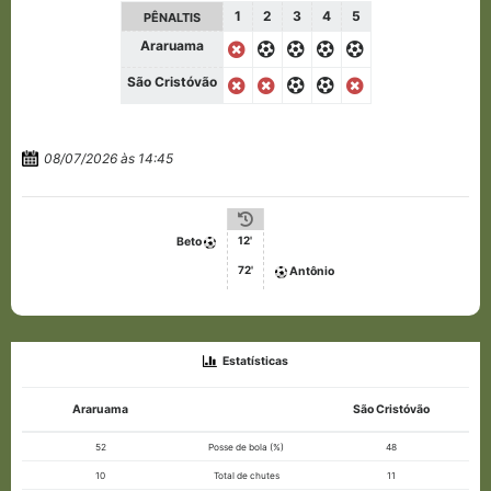
1
2
3
4
5
PÊNALTIS
Araruama
São Cristóvão
08/07/2026 às 14:45
12'
Beto
72'
Antônio
Estatísticas
Araruama
São Cristóvão
52
Posse de bola (%)
48
10
Total de chutes
11