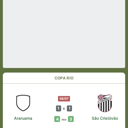
COPA RIO
08/07
1
1
x
Araruama
São Cristóvão
4
3
PEN