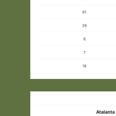
91
29
6
7
18
Atalanta