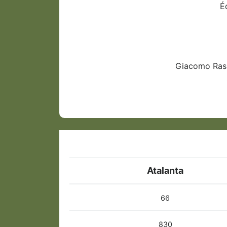
É
Giacomo Rasp
Atalanta
66
830