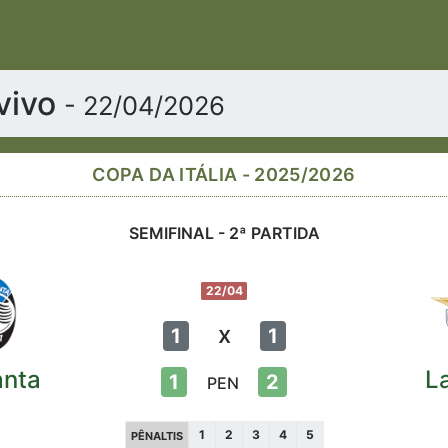
 vivo
- 22/04/2026
COPA DA ITÁLIA - 2025/2026
SEMIFINAL - 2ª PARTIDA
22/04
x
1
1
anta
L
1
2
PEN
1
2
3
4
5
PÊNALTIS