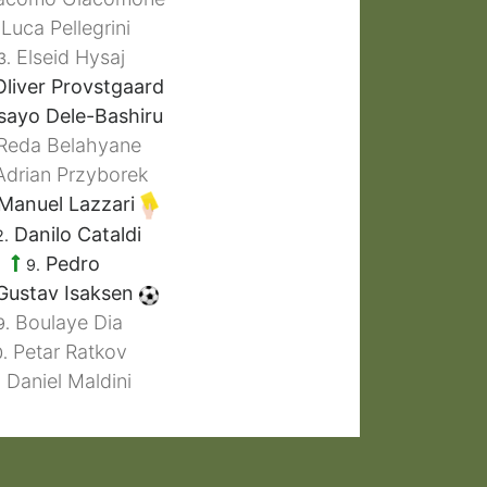
Luca Pellegrini
Elseid Hysaj
3.
liver Provstgaard
sayo Dele-Bashiru
Reda Belahyane
drian Przyborek
Manuel Lazzari
Danilo Cataldi
2.
Pedro
9.
ustav Isaksen
Boulaye Dia
9.
Petar Ratkov
.
Daniel Maldini
.