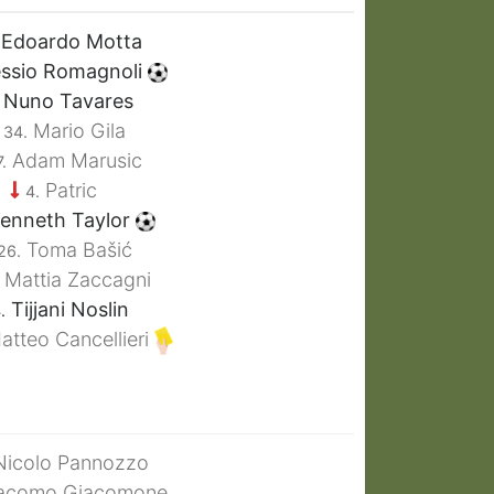
Edoardo Motta
ssio Romagnoli
Nuno Tavares
Mario Gila
34.
Adam Marusic
.
Patric
4.
enneth Taylor
Toma Bašić
26.
Mattia Zaccagni
Tijjani Noslin
.
tteo Cancellieri
icolo Pannozzo
acomo Giacomone