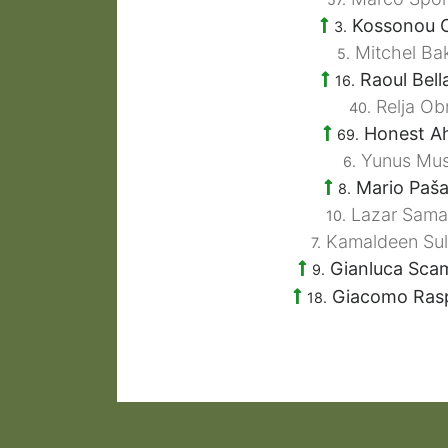
Kossonou O
3.
Mitchel Ba
5.
Raoul Bell
16.
Relja Obr
40.
Honest A
69.
Yunus Mu
6.
Mario Paša
8.
Lazar Sama
10.
Kamaldeen Su
7.
Gianluca Sc
9.
Giacomo Ras
18.