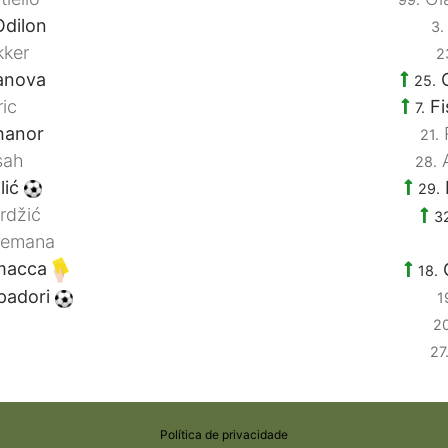
dilon
3.
kker
2
anova
O
25.
ic
Fi
7.
hanor
21.
sah
A
28.
lić
29.
rdžić
3
lemana
amacca
G
18.
padori
1
20
27
Política de privacidade