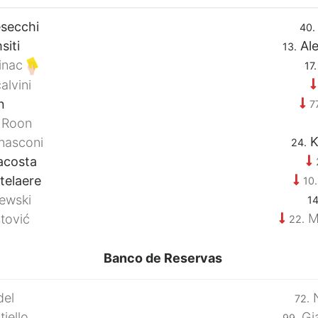
secchi
40.
siti
Ale
13.
inac
17.
alvini
n
77
 Roon
K
nasconi
24.
acosta
telaere
10.
ewski
14
Ma
tović
22.
Banco de Reservas
del
N
72.
iello
Gi
99.