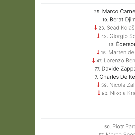
Marco Carne
29.
Berat Djim
19.
Sead Kolaš
23.
Giorgio Sc
42.
Éderso
13.
Marten de
15.
Lorenzo Ber
47.
Davide Zapp
77.
Charles De Ke
17.
Nicola Zal
59.
Nikola Krs
90.
Piotr Par
50.
Marco Sport
57.