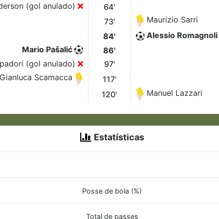
derson (gol anulado)
64'
Maurizio Sarri
73'
Alessio Romagnoli
84'
Mario Pašalić
86'
adori (gol anulado)
97'
Gianluca Scamacca
117'
Manuel Lazzari
120'
Estatísticas
Posse de bola (%)
Total de passes