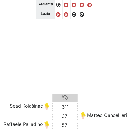
Atalanta
Lazio
Sead Kolašinac
31'
Matteo Cancellieri
37'
Raffaele Palladino
57'