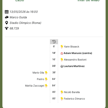
13/05/2026 às 16:00
Marco Guida
Stadio Olimpico (Roma)
68.729
6'
Yann Bisseck
14'
Adam Marusic (contra)
16'
Alessandro Bastoni
35'
Lautaro Martínez
38'
Mario Gila
84'
Pedro
84'
Mattia Zaccagni
85'
Nicolò Barella
85'
Federico Dimarco