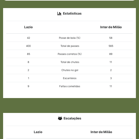
Estatísticas
Lazio
Inter de Milão
42
Posse de bola (%)
58
400
Total de passes
565
85
Passes corretos (%)
89
8
Total de chutes
11
2
Chutes no gol
2
1
Escanteios
3
9
Faltas cometidas
11
Escalações
Lazio
Inter de Milão