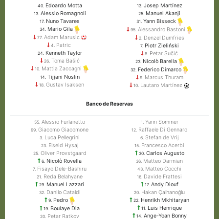
Edoardo Motta
Josep Martínez
40.
13.
Alessio Romagnoli
Manuel Akanji
13.
25.
Nuno Tavares
Yann Bisseck
17.
31.
Mario Gila
Alessandro Bastoni
34.
95.
Adam Marusic
Denzel Dumfries
77.
2.
Patric
Piotr Zieliński
4.
7.
Kenneth Taylor
Petar Sučić
24.
8.
Toma Bašić
Nicolò Barella
26.
23.
Mattia Zaccagni
Federico Dimarco
10.
32.
Tijjani Noslin
Marcus Thuram
14.
9.
Gustav Isaksen
Lautaro Martínez
18.
10.
Banco de Reservas
Alessio Furlanetto
Yann Sommer
55.
1.
Giacomo Giacomone
Raffaele Di Gennaro
99.
12.
Luca Pellegrini
Stefan de Vrij
3.
6.
Elseid Hysaj
Francesco Acerbi
23.
15.
Oliver Provstgaard
Carlos Augusto
25.
30.
Nicolò Rovella
Matteo Darmian
6.
36.
Fisayo Dele-Bashiru
Matteo Cocchi
7.
43.
Reda Belahyane
Davide Frattesi
21.
16.
Manuel Lazzari
Andy Diouf
29.
17.
Danilo Cataldi
Hakan Çalhanoğlu
32.
20.
Henrikh Mkhitaryan
Pedro
22.
9.
Luis Henrique
Boulaye Dia
11.
19.
Ange-Yoan Bonny
Petar Ratkov
14.
20.