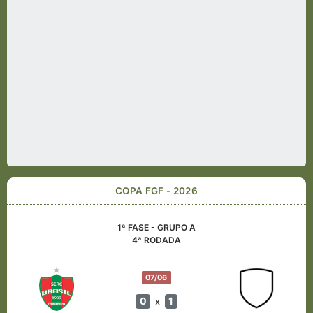
COPA FGF - 2026
1ª FASE - GRUPO A
4ª RODADA
07/06
0
1
x