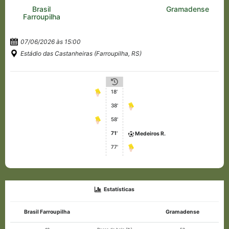
Brasil
Gramadense
Farroupilha
07/06/2026 às 15:00
Estádio das Castanheiras (Farroupilha, RS)
18'
38'
58'
71'
Medeiros R.
77'
Estatísticas
Brasil Farroupilha
Gramadense