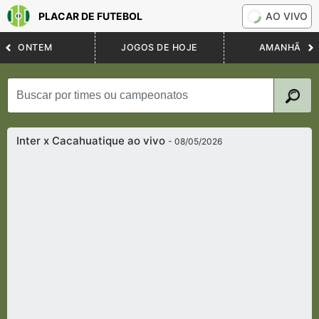
PLACAR DE FUTEBOL
AO VIVO
ONTEM
JOGOS DE HOJE
AMANHÃ
Inter x Cacahuatique ao vivo
- 08/05/2026