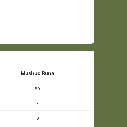
Mushuc Runa
50
7
3