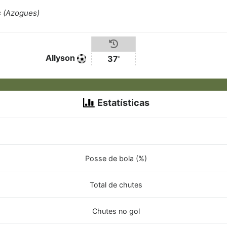
s (Azogues)
Allyson
37'
Estatísticas
Posse de bola (%)
Total de chutes
Chutes no gol