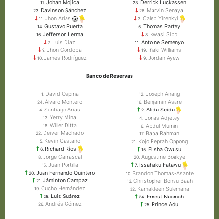
Johan Mojica
Derrick Luckassen
17.
23.
Davinson Sánchez
Marvin Senaya
23.
26.
Jhon Arias
Caleb Yirenkyi
11.
3.
Gustavo Puerta
Thomas Partey
14.
5.
Jefferson Lerma
Kwasi Sibo
16.
8.
Luis Díaz
Antoine Semenyo
7.
11.
Jhon Córdoba
Iñaki Williams
9.
19.
James Rodríguez
Jordan Ayew
10.
9.
Banco de Reservas
David Ospina
Joseph Anang
1.
12.
Álvaro Montero
Benjamin Asare
24.
16.
Santiago Arias
Alidu Seidu
4.
2.
Yerry Mina
Jonas Adjetey
13.
4.
Willer Ditta
Abdul Mumin
18.
6.
Deiver Machado
Baba Rahman
22.
17.
Kevin Castaño
Kojo Peprah Oppong
5.
21.
Richard Ríos
Elisha Owusu
6.
15.
Jorge Carrascal
Augustine Boakye
8.
20.
Juan Portilla
Issahaku Fatawu
15.
7.
Juan Fernando Quintero
Brandon Thomas-Asante
20.
10.
Jáminton Campaz
Christopher Bonsu Baah
21.
13.
Cucho Hernández
Kamaldeen Sulemana
19.
22.
Luis Suárez
Ernest Nuamah
25.
24.
Andrés Gómez
Prince Adu
26.
25.