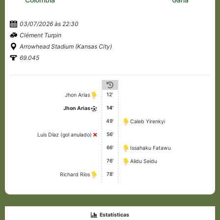
03/07/2026 às 22:30
Clément Turpin
Arrowhead Stadium (Kansas City)
69.045
12'
Jhon Arias
14'
Jhon Arias
49'
Caleb Yirenkyi
56'
Luis Díaz (gol anulado)
66'
Issahaku Fatawu
76'
Alidu Seidu
78'
Richard Ríos
Estatísticas