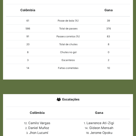
Colômbia
Gana
61
Posse de bola (%)
39
586
Total de passes
376
91
Passes corretos (%)
83
20
Total de chutes
8
8
Chutes no gol
0
3
Escanteios
2
14
Faltas cometidas
10
Escalações
Colômbia
Gana
Camilo Vargas
Lawrence Ati-Zigi
12.
1.
Daniel Muñoz
Gideon Mensah
2.
14.
Jhon Lucumí
Jerome Opoku
3.
18.