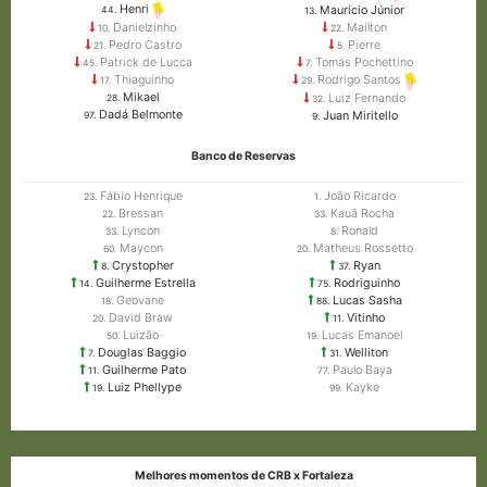
Henri
Maurício Júnior
44.
13.
Danielzinho
Maílton
10.
22.
Pedro Castro
Pierre
21.
5.
Patrick de Lucca
Tomás Pochettino
45.
7.
Thiaguinho
Rodrigo Santos
17.
29.
Mikael
Luiz Fernando
28.
32.
Dadá Belmonte
Juan Miritello
97.
9.
Banco de Reservas
Fábio Henrique
João Ricardo
23.
1.
Bressan
Kauã Rocha
22.
33.
Lyncon
Ronald
33.
8.
Maycon
Matheus Rossetto
60.
20.
Crystopher
Ryan
8.
37.
Guilherme Estrella
Rodriguinho
14.
75.
Geovane
Lucas Sasha
18.
88.
David Braw
Vitinho
20.
11.
Luizão
Lucas Emanoel
50.
19.
Douglas Baggio
Welliton
7.
31.
Guilherme Pato
Paulo Baya
11.
77.
Luiz Phellype
Kayke
19.
99.
Melhores momentos de CRB x Fortaleza