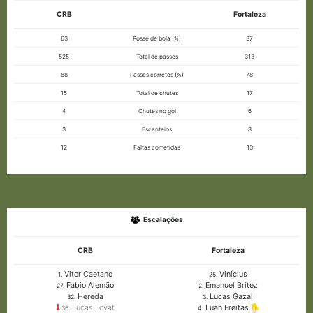
CRB
Fortaleza
63
Posse de bola (%)
37
525
Total de passes
313
88
Passes corretos (%)
78
15
Total de chutes
17
4
Chutes no gol
6
3
Escanteios
8
12
Faltas cometidas
13
Escalações
CRB
Fortaleza
Vitor Caetano
Vinícius
1.
25.
Fábio Alemão
Emanuel Brítez
27.
2.
Hereda
Lucas Gazal
32.
3.
Lucas Lovat
Luan Freitas
36.
4.