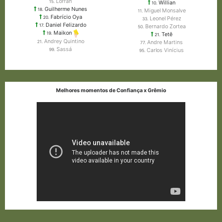
Lorran
15.
Willian
10.
Guilherme Nunes
18.
Miguel Monsalve
11.
Fabrício Oya
20.
Leonel Pérez
33.
Daniel Felizardo
17.
Bernardo Zortea
50.
Maikon
19.
Tetê
21.
Andrey Quintino
Andre Martins
21.
77.
Sassá
Carlos Vinícius
99.
95.
Melhores momentos de Confiança x Grêmio