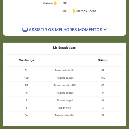
78'
Maikon
90'
Marcos Rocha
ASSISTIR OS MELHORES MOMENTOS
Estatísticas
Confiança
Grêmio
51
Posse de bola (%)
49
490
Total de passes
480
88
Passes corretos (%)
88
16
Total de chutes
14
2
Chutes no gol
6
3
Escanteios
2
14
Faltas cometidas
17