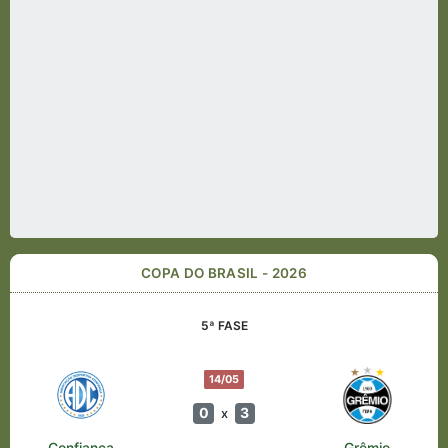
COPA DO BRASIL - 2026
5ª FASE
14/05
0
3
x
Confiança
Grêmio