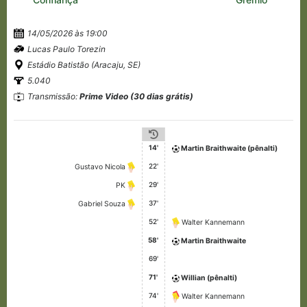
14/05/2026 às 19:00
Lucas Paulo Torezin
Estádio Batistão (Aracaju, SE)
5.040
Transmissão:
Prime Video (30 dias grátis)
14'
Martin Braithwaite (pênalti)
22'
Gustavo Nicola
29'
PK
37'
Gabriel Souza
52'
Walter Kannemann
58'
Martin Braithwaite
69'
71'
Willian (pênalti)
74'
Walter Kannemann