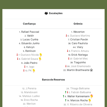
Escalações
Confiança
Grêmio
Rafael Pascoal
Weverton
1.
1.
Valdir
Gustavo Martins
2.
6.
Lucas Cunha
Cristian Pavón
3.
7.
Eduardo Junho
Caio Paulista
4.
38.
Kelvyn
Viery
6.
44.
Renilson
Francis Amuzu
5.
9.
Erick Noriega
Gustavo Nicola
19.
7.
Gabriel Mec
Gabriel Souza
37.
8.
Tiaguinho
João Pedro
39.
9.
José Enamorado
Iago
99.
11.
Martin Braithwaite
22.
PK
10.
Banco de Reservas
J.Pereira
Thiago Beltrame
12.
24.
Mandovani
Fabián Balbuena
13.
2.
Mateus Ludke
Walter Kannemann
14.
4.
Enzo Rocha
16.
Marcos Rocha
14.
Weriton
22.
V. Ribeiro de Oliveira
32.