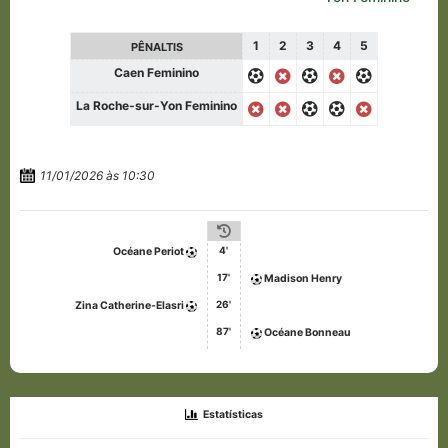
1
2
3
4
5
PÊNALTIS
Caen Feminino
La Roche-sur-Yon Feminino
11/01/2026 às 10:30
4'
Océane Periot
17'
Madison Henry
26'
Zina Catherine-Elasri
87'
Océane Bonneau
Estatísticas