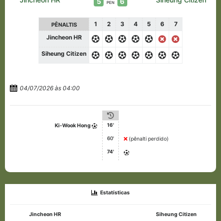
5
6
PEN
1
2
3
4
5
6
7
PÊNALTIS
Jincheon HR
Siheung Citizen
04/07/2026 às 04:00
16'
Ki-Wook Hong
60'
(pênalti perdido)
74'
Estatísticas
Jincheon HR
Siheung Citizen