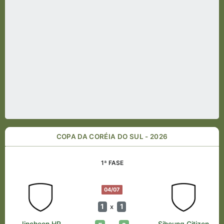
COPA DA CORÉIA DO SUL - 2026
1ª FASE
04/07
1
1
x
Jincheon HR
Siheung Citizen