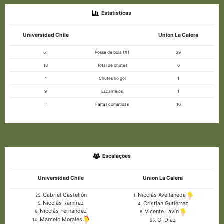
Estatísticas
Universidad Chile
Union La Calera
61
Posse de bola (%)
39
13
Total de chutes
6
4
Chutes no gol
1
9
Escanteios
1
11
Faltas cometidas
10
Escalações
Universidad Chile
Union La Calera
Gabriel Castellón
Nicolás Avellaneda
25.
1.
Nicolás Ramírez
Cristián Gutiérrez
5.
4.
Nicolás Fernández
Vicente Lavín
6.
6.
Marcelo Morales
C. Díaz
14.
25.