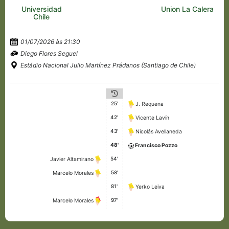
Universidad
Union La Calera
Chile
01/07/2026 às 21:30
Diego Flores Seguel
Estádio Nacional Julio Martínez Prádanos (Santiago de Chile)
25'
J. Requena
42'
Vicente Lavín
43'
Nicolás Avellaneda
48'
Francisco Pozzo
54'
Javier Altamirano
58'
Marcelo Morales
81'
Yerko Leiva
97'
Marcelo Morales