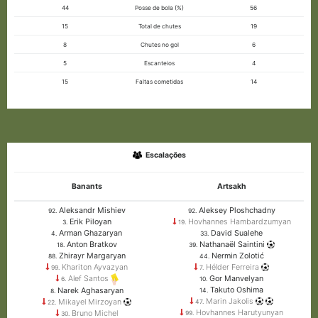
44
Posse de bola (%)
56
15
Total de chutes
19
8
Chutes no gol
6
5
Escanteios
4
15
Faltas cometidas
14
Escalações
Banants
Artsakh
Aleksandr Mishiev
Aleksey Ploshchadny
92.
92.
Erik Piloyan
Hovhannes Hambardzumyan
3.
19.
Arman Ghazaryan
David Sualehe
4.
33.
Anton Bratkov
Nathanaël Saintini
18.
39.
Zhirayr Margaryan
Nermin Zolotić
88.
44.
Khariton Ayvazyan
Hélder Ferreira
99.
7.
Gor Manvelyan
Alef Santos
10.
6.
Takuto Oshima
Narek Aghasaryan
14.
8.
Marin Jakolis
Mikayel Mirzoyan
47.
22.
Hovhannes Harutyunyan
Bruno Michel
99.
30.