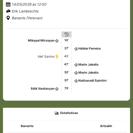
14/05/2026 às 12:00
Erik Lambrechts
Banants (Yerevan)
10'
Mikayel Mirzoyan
27'
Hélder Ferreira
45'
Alef Santos
47'
Marin Jakolis
52'
Marin Jakolis
57'
Nathanaël Saintini
75'
Edik Vardanyan
Estatísticas
Banants
Artsakh