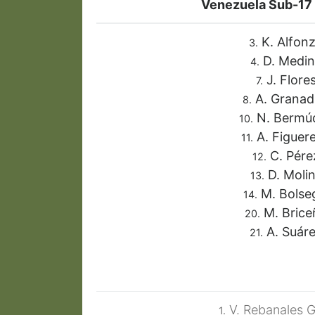
Venezuela Sub-17
K. Alfon
3.
D. Medi
4.
J. Flore
7.
A. Granadi
8.
N. Bermú
10.
A. Figuer
11.
C. Pére
12.
D. Moli
13.
M. Bolse
14.
M. Brice
20.
A. Suár
21.
V. Rebanales 
1.