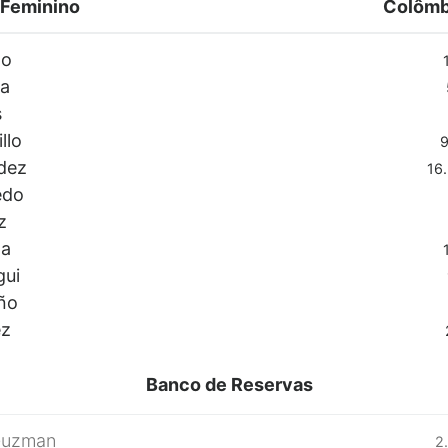
 Feminino
Colômb
zo
1
na
s
llo
9
dez
16.
edo
z
na
gui
ño
ez
Banco de Reservas
Guzman
2.