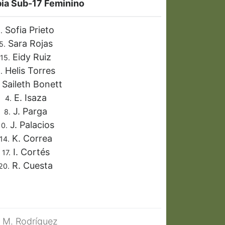
ia Sub-17 Feminino
Sofia Prieto
.
Sara Rojas
5.
Eidy Ruiz
15.
Helis Torres
.
Saileth Bonett
E. Isaza
4.
J. Parga
8.
J. Palacios
10.
K. Correa
14.
I. Cortés
17.
R. Cuesta
20.
M. Rodríguez