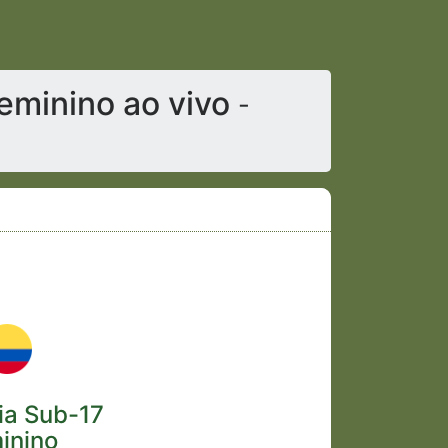
eminino ao vivo
-
ia Sub-17
inino