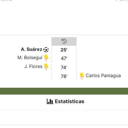
A. Suárez
25'
M. Bolsegui
47'
J. Flores
74'
Carlos Paniagua
78'
Estatísticas