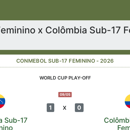
eminino x Colômbia Sub-17 F
CONMEBOL SUB-17 FEMININO - 2026
WORLD CUP PLAY-OFF
09/05
x
1
0
a Sub-17
Colômb
nino
Fem