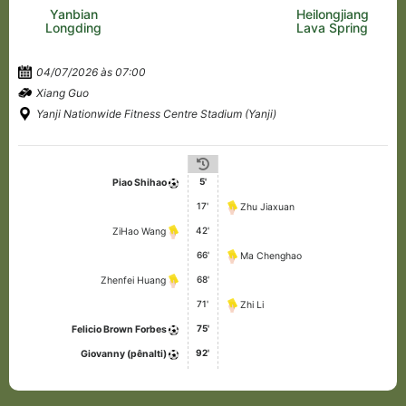
Yanbian
Heilongjiang
Longding
Lava Spring
04/07/2026 às 07:00
Xiang Guo
Yanji Nationwide Fitness Centre Stadium (Yanji)
5'
Piao Shihao
17'
Zhu Jiaxuan
42'
ZiHao Wang
66'
Ma Chenghao
68'
Zhenfei Huang
71'
Zhi Li
75'
Felicio Brown Forbes
92'
Giovanny (pênalti)