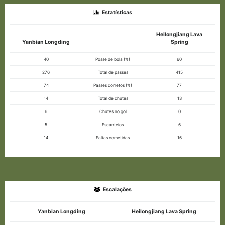
Estatísticas
Heilongjiang Lava
Yanbian Longding
Spring
40
Posse de bola (%)
60
276
Total de passes
415
74
Passes corretos (%)
77
14
Total de chutes
13
6
Chutes no gol
0
5
Escanteios
6
14
Faltas cometidas
16
Escalações
Yanbian Longding
Heilongjiang Lava Spring