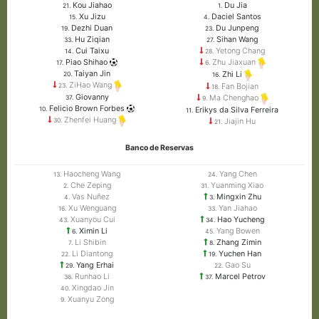
Kou Jiahao
Du Jia
21.
1.
Xu Jizu
Daciel Santos
15.
4.
Dezhi Duan
Du Junpeng
19.
23.
Hu Ziqian
Sihan Wang
33.
27.
Cui Taixu
Yetong Chang
14.
28.
Piao Shihao
Zhu Jiaxuan
17.
6.
Taiyan Jin
Zhi Li
20.
16.
ZiHao Wang
Fan Bojian
23.
18.
Giovanny
Ma Chenghao
37.
9.
Felicio Brown Forbes
Erikys da Silva Ferreira
10.
11.
Zhenfei Huang
Jiajin Hu
30.
21.
Banco de Reservas
Haocheng Wang
Yang Chen
13.
24.
Che Zeping
Yuanming Xiao
2.
31.
Vas Nuñez
Mingxin Zhu
4.
3.
Xu Wenguang
Yan Jiahao
16.
33.
Xuanyou Cui
Hao Yucheng
43.
34.
Ximin Li
Yang Bowen
6.
45.
Li Shibin
Zhang Zimin
7.
8.
Li Diantong
Yuchen Han
22.
19.
Yang Erhai
Gao Su
29.
22.
Runhao Li
Marcel Petrov
36.
37.
Xingdao Jin
40.
Xuanyu Zong
9.