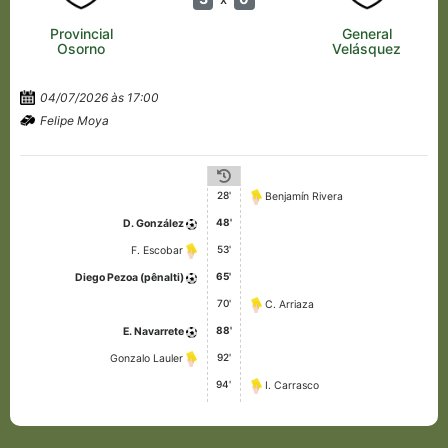
Provincial
General
Osorno
Velásquez
04/07/2026 às 17:00
Felipe Moya
28'
Benjamín Rivera
48'
D. González
53'
F. Escobar
65'
Diego Pezoa (pênalti)
70'
C. Arriaza
88'
E. Navarrete
92'
Gonzalo Lauler
94'
I. Carrasco