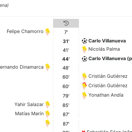
ena)
Felipe Chamorro
7'
Carlo Villanueva
31'
Nicolás Palma
41'
Carlo Villanueva (p
44'
Fernando Dinamarca
48'
Cristián Gutiérrez
60'
Cristián Gutiérrez
60'
Yonathan Andía
79'
Yahir Salazar
85'
Matías Marín
87'
87'