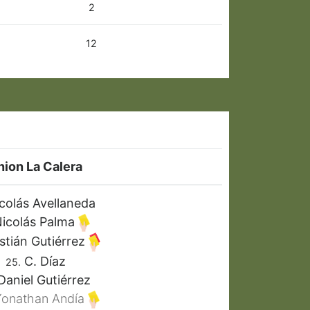
2
12
nion La Calera
colás Avellaneda
icolás Palma
stián Gutiérrez
C. Díaz
25.
aniel Gutiérrez
onathan Andía