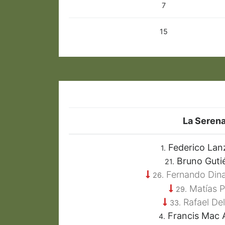
7
15
La Seren
Federico Lanz
1.
Bruno Guti
21.
Fernando Din
26.
Matías P
29.
Rafael De
33.
Francis Mac Al
4.