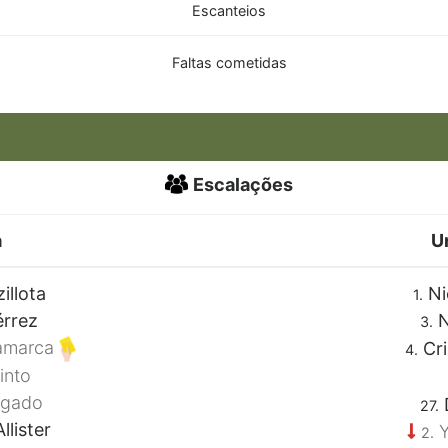
Escanteios
Faltas cometidas
Escalações
a
U
illota
Ni
1.
érrez
N
3.
amarca
Cri
4.
into
lgado
D
27.
lister
Y
2.