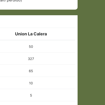
lti perdido)
Union La Calera
50
327
65
10
5