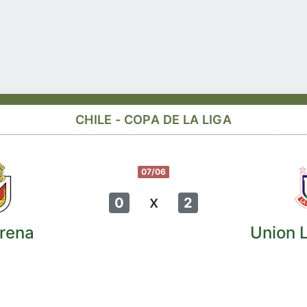
CHILE - COPA DE LA LIGA
07/06
x
0
2
rena
Union 