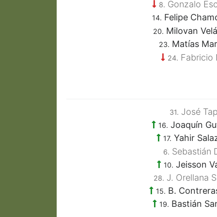
Gonzalo Esc
8.
Felipe Cham
14.
Milovan Vel
20.
Matías Ma
23.
Fabricio 
24.
José Tap
31.
Joaquín Gut
16.
Yahir Sala
17.
Sebastián 
6.
Jeisson V
10.
J. Orellana S
28.
B. Contrera
15.
Bastián Sa
19.