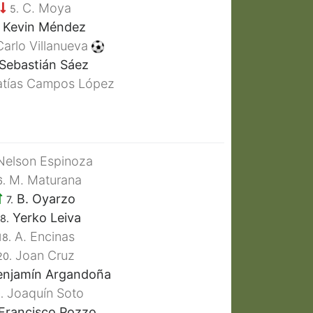
C. Moya
5.
Kevin Méndez
arlo Villanueva
Sebastián Sáez
tías Campos López
elson Espinoza
M. Maturana
6.
B. Oyarzo
7.
Yerko Leiva
8.
A. Encinas
18.
Joan Cruz
20.
njamín Argandoña
Joaquín Soto
.
Francisco Pozzo