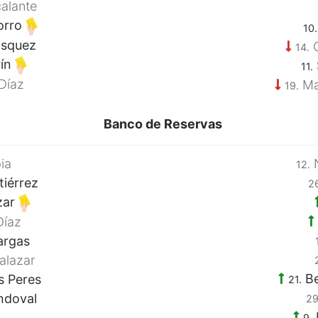
alante
orro
10.
ásquez
C
14.
rín
11.
Díaz
Ma
19.
Banco de Reservas
ia
N
12.
iérrez
2
zar
Díaz
argas
alazar
Be
s Peres
21.
ndoval
29
9.