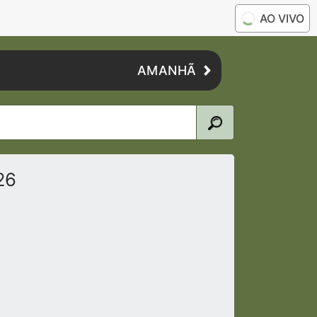
AO VIVO
AMANHÃ
26