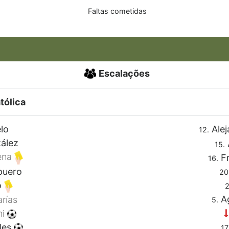
Faltas cometidas
Escalações
tólica
lo
Alej
12.
ález
15.
ena
Fr
16.
puero
20
o
2
Ag
rías
5.
ni
les
17