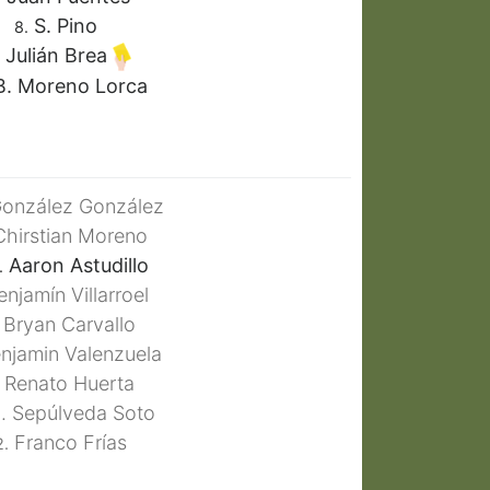
S. Pino
8.
Julián Brea
. Moreno Lorca
onzález González
hirstian Moreno
Aaron Astudillo
.
njamín Villarroel
Bryan Carvallo
njamin Valenzuela
Renato Huerta
 Sepúlveda Soto
Franco Frías
2.