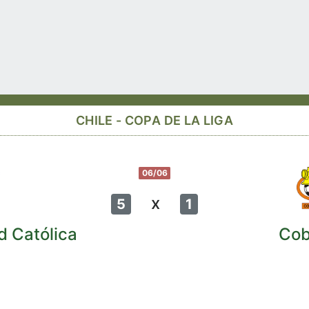
CHILE - COPA DE LA LIGA
06/06
x
5
1
d Católica
Cob