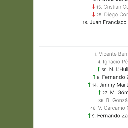
Cristian C
15.
Diego Cor
25.
Juan Francisco
18.
Vicente Ber
1.
Ignacio Pé
4.
N. L'Huil
39.
Fernando 
8.
Jimmy Mart
14.
M. Góm
22.
B. Gonzá
36.
V. Cárcamo 
46.
Fernando Za
9.