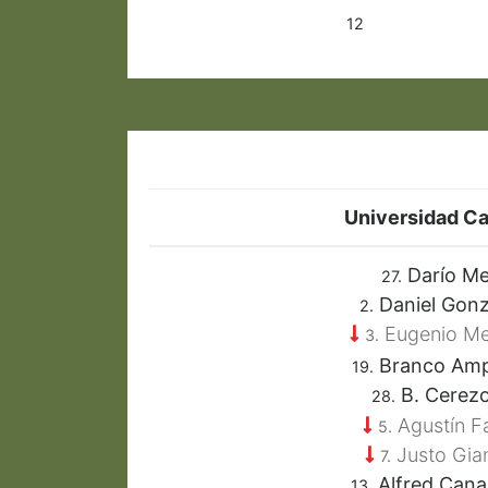
12
Universidad Ca
Darío Me
27.
Daniel Gonz
2.
Eugenio M
3.
Branco Am
19.
B. Cerez
28.
Agustín Fa
5.
Justo Gia
7.
Alfred Cana
13.