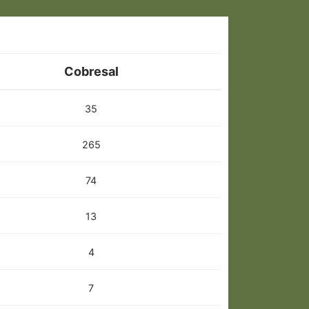
Cobresal
35
265
74
13
4
7