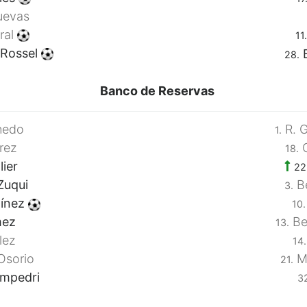
uevas
ral
11.
 Rossel
B
28.
Banco de Reservas
nedo
R. G
1.
rez
C
18.
lier
22
Zuqui
Be
3.
ínez
10.
ez
Be
13.
lez
14.
Osorio
M.
21.
mpedri
3