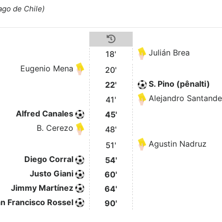
ago de Chile)
Julián Brea
18'
Eugenio Mena
20'
S. Pino (pênalti)
22'
Alejandro Santande
41'
Alfred Canales
45'
B. Cerezo
48'
Agustin Nadruz
51'
Diego Corral
54'
Justo Giani
60'
Jimmy Martínez
64'
n Francisco Rossel
90'