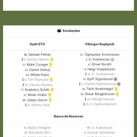
Escalações
Győri ETO
Víkingur Reykjavík
Samuel Petras
Ögmundur Kristinsson
99.
47.
S. Þorkelsson
Ștefan Vlădoiu
2.
2.
Oliver Ekroth
Márk Csinger
4.
21.
Helgi Gudjónsson
Daniel Stefulj
9.
23.
K. Gunnarsson
Miljan Krpic
22.
24.
Gylfi Sigurdsson
10.
Tóth Rajmund
6.
Daníel Hafsteinsson
11.
Claudiu Bumba
10.
Tarik Ibrahimagić
20.
Szabolcs Schön
17.
Óskar Borgþórsson
19.
Milán Vitális
27.
Nikolaj Hansen
23.
Zeljko Gavric
80.
V. Ingimundarson
25.
Nfansu Njie
11.
Banco de Reservas
Balázs Megyeri
U. Auðunsson
16.
99.
Barnabás Bíró
Gunnar Vatnhamar
20.
6.