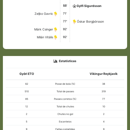
55'
Gylfi Sigurdsson
71'
Zeljko Gavric
77'
Óskar Borgþórsson
92'
Márk Csinger
92'
Milán Vitális
Estatísticas
Győri ETO
Víkingur Reykjavík
62
Posse de bola (%)
38
510
Total de passes
319
85
Passes corretos (%)
77
12
Total de chutes
10
2
Chutes no gol
2
5
Escanteios
4
9
Faltas cometidas
9