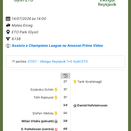
Reykjavík
14/07/2026 às 14:00
Mateo Erceg
ETO Park (Gyor)
6.138
Assista a Champions League no Amazon Prime Video
1ª partida:
07/07 - Víkingur Reykjavík 1x0 Győri ETO
21'
Tarik Ibrahimagić
31'
Szabolcs Schön
31'
Tóth Rajmund
34'
Daníel Hafsteinsson
34'
Ștefan Vlădoiu
38'
Milán Vitális (pênalti)
46'
S. Þorkelsson (contra)