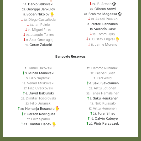
B. Armah
Darko Velkovski
24.
14.
Clinton Antwi
Georgije Jankulov
25.
21.
Brahima Magassa
Boban Nikolov
28.
8.
Akseli Puukko
Diego Castañeda
29.
32.
Petteri Pennanen
Ian Puleio
8.
34.
Valentín Gasc
Miguel Pires
10.
71.
Tommi Jyry
Joaquín Torres
16.
99.
Gustav Engvall
Azer Omeragikj
9.
9.
Jaime Moreno
Goran Zakarić
11.
10.
Banco de Reservas
Daniel Dikovski
Hemmo Riihimäki
1.
12.
Mihail Manevski
Kasperi Silen
3.
37.
Filip Najdoski
Karl Ward
5.
2.
Nenad Miskovski
Saku Savolainen
18.
6.
Filip Cvetkovski
Arttu Lötjönen
27.
23.
David Babunski
Taneli Hämäläinen
6.
33.
Dimitar Todorovski
Saku Heiskanen
22.
3.
Filip Duranski
Niilo Kujasalo
23.
13.
Arttu Heinonen
Nemanja Bosancic
17.
88.
Torai Sihao
Gerson Rodrigues
22.
7.
Calvin Kabuye
Ediz Spahiu
19.
17.
Piotr Parzyszek
20.
Dimitar Danev
49.