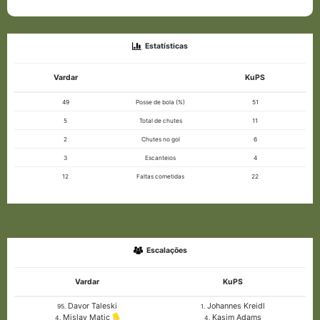
Estatísticas
Vardar
KuPS
49
Posse de bola (%)
51
5
Total de chutes
11
2
Chutes no gol
6
3
Escanteios
4
12
Faltas cometidas
22
Escalações
Vardar
KuPS
Davor Taleski
Johannes Kreidl
95.
1.
Kasim Adams
Mislav Matic
4.
4.