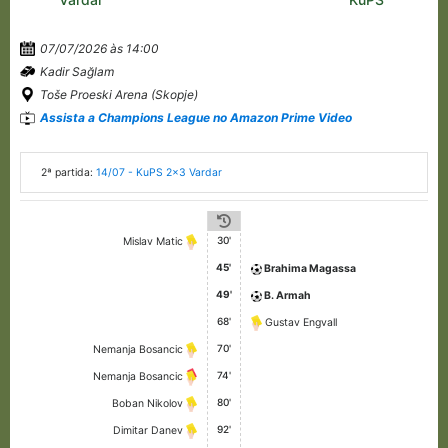
07/07/2026 às 14:00
Kadir Sağlam
Toše Proeski Arena (Skopje)
Assista a Champions League no Amazon Prime Video
2ª partida:
14/07 - KuPS 2x3 Vardar
30'
Mislav Matic
45'
Brahima Magassa
49'
B. Armah
68'
Gustav Engvall
70'
Nemanja Bosancic
74'
Nemanja Bosancic
80'
Boban Nikolov
92'
Dimitar Danev