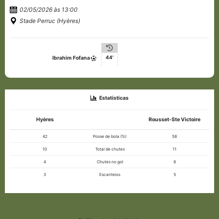
02/05/2026 às 13:00
Stade Perruc (Hyères)
44'
Ibrahim Fofana
Estatísticas
Hyères
Rousset-Ste Victoire
42
Posse de bola (%)
58
10
Total de chutes
11
4
Chutes no gol
6
3
Escanteios
5