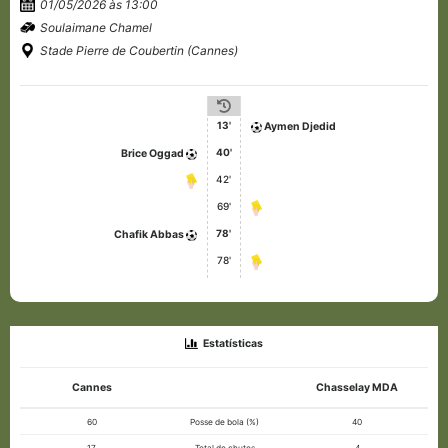
01/05/2026 às 13:00
Soulaimane Chamel
Stade Pierre de Coubertin (Cannes)
13'
Aymen Djedid
40'
Brice Oggad
42'
69'
78'
Chafik Abbas
78'
Estatísticas
Cannes
Chasselay MDA
60
Posse de bola (%)
40
17
Total de chutes
4