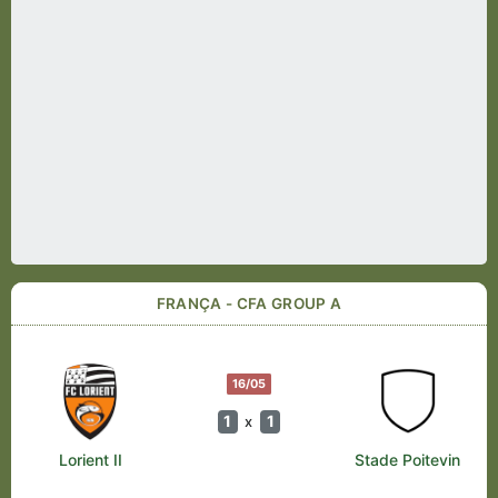
FRANÇA - CFA GROUP A
16/05
1
1
x
Lorient II
Stade Poitevin