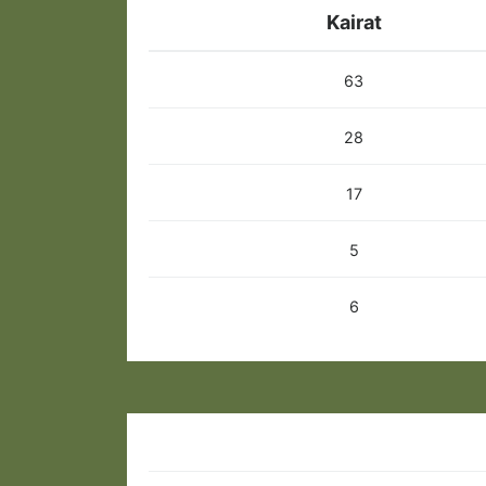
Kairat
63
28
17
5
6