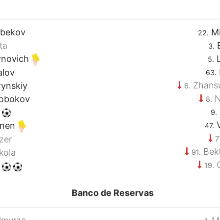
rbekov
Mi
22.
ta
B
3.
ynovich
L
5.
alov
63.
Zhansu
ynskiy
6.
N
robokov
8.
o
9.
V
anen
47.
zer
7
Bek
kola
91.
O
l
19.
Banco de Reservas