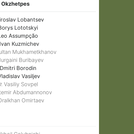
Okzhetpes
roslav Lobantsev
orys Lototskyi
eo Assumpção
Ivan Kuzmichev
ltan Mukhametkhanov
urgaini Buribayev
Dmitri Borodin
ladislav Vasiljev
Vasiliy Sovpel
7.
temir Abdumannonov
ralkhan Omirtaev