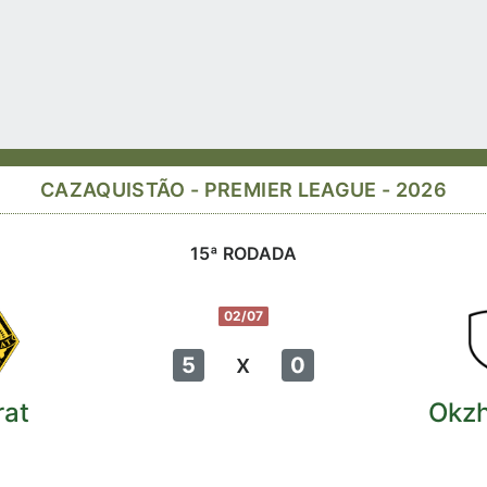
CAZAQUISTÃO - PREMIER LEAGUE - 2026
15ª RODADA
02/07
x
5
0
rat
Okz