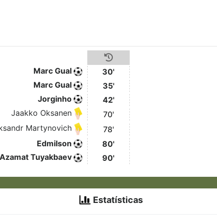
Marc Gual
30'
Marc Gual
35'
Jorginho
42'
Jaakko Oksanen
70'
ksandr Martynovich
78'
Edmilson
80'
Azamat Tuyakbaev
90'
Estatísticas