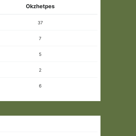
Okzhetpes
37
7
5
2
6