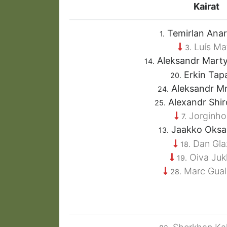
Kairat
Temirlan Ana
1.
Luís Ma
3.
Aleksandr Mart
14.
Erkin Tap
20.
Aleksandr Mr
24.
Alexandr Shi
25.
Jorginh
7.
Jaakko Oks
13.
Dan Gla
18.
Oiva Juk
19.
Marc Gua
28.