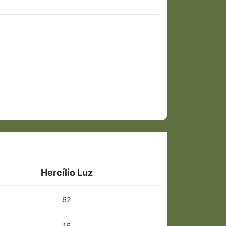
Hercílio Luz
62
16