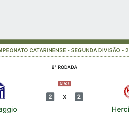
PEONATO CATARINENSE - SEGUNDA DIVISÃO - 
8ª RODADA
31/05
x
2
2
aggio
Hercí