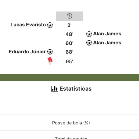
Lucas Evaristo
2'
Alan James
48'
Alan James
60'
Eduardo Júnior
68'
95'
Estatísticas
Posse de bola (%)
Total de chutes