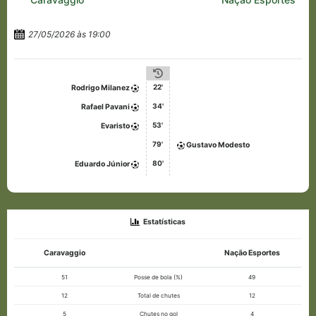
27/05/2026 às 19:00
22'
Rodrigo Milanez
34'
Rafael Pavani
53'
Evaristo
79'
Gustavo Modesto
80'
Eduardo Júnior
Estatísticas
Caravaggio
Nação Esportes
51
Posse de bola (%)
49
12
Total de chutes
12
5
Chutes no gol
4