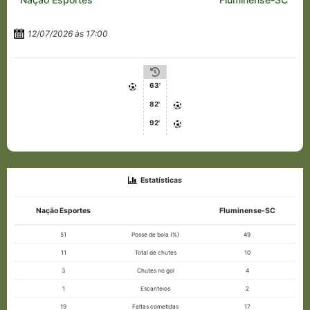
12/07/2026 às 17:00
63'
82'
92'
Estatísticas
Nação Esportes
Fluminense-SC
51
Posse de bola (%)
49
11
Total de chutes
10
3
Chutes no gol
4
1
Escanteios
2
19
Faltas cometidas
17