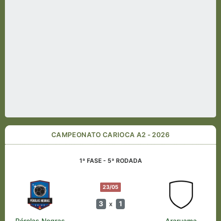
CAMPEONATO CARIOCA A2 - 2026
1ª FASE - 5ª RODADA
23/05
3
1
x
Pérolas Negras
Araruama