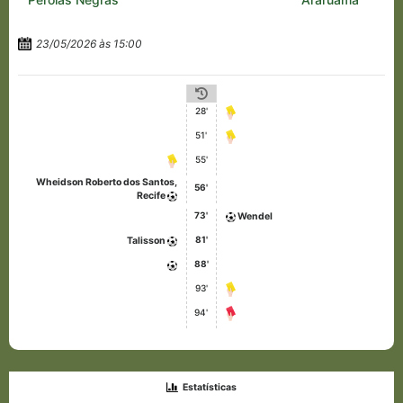
23/05/2026 às 15:00
28'
51'
55'
Wheidson Roberto dos Santos,
56'
Recife
73'
Wendel
81'
Talisson
88'
93'
94'
Estatísticas