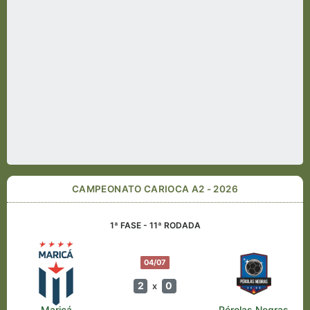
CAMPEONATO CARIOCA A2 - 2026
1ª FASE - 11ª RODADA
04/07
2
0
x
Maricá
Pérolas Negras