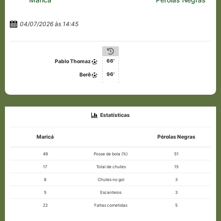
04/07/2026 às 14:45
66'
Pablo Thomaz
96'
Berê
Estatísticas
Maricá
Pérolas Negras
49
Posse de bola (%)
51
17
Total de chutes
15
8
Chutes no gol
3
5
Escanteios
3
22
Faltas cometidas
5