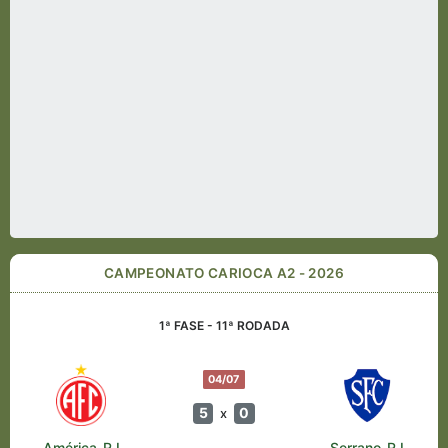
CAMPEONATO CARIOCA A2 - 2026
1ª FASE - 11ª RODADA
04/07
5
0
x
América-RJ
Serrano-RJ