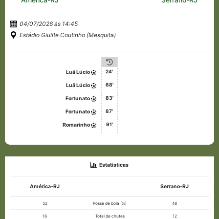
04/07/2026 às 14:45
Estádio Giulite Coutinho (Mesquita)
24'
Luã Lúcio
68'
Luã Lúcio
83'
Fortunato
87'
Fortunato
91'
Romarinho
Estatísticas
América-RJ
Serrano-RJ
52
Posse de bola (%)
48
16
Total de chutes
12