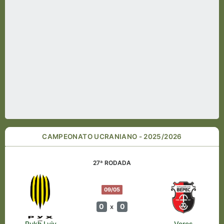
CAMPEONATO UCRANIANO - 2025/2026
27ª RODADA
09/05
0
0
x
Rukh Lviv
Veres