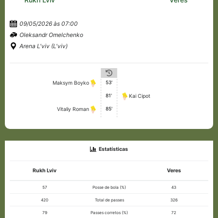
09/05/2026 às 07:00
Oleksandr Omelchenko
Arena L'viv (L'viv)
53'
Maksym Boyko
81'
Kai Cipot
85'
Vitaliy Roman
Estatísticas
Rukh Lviv
Veres
57
Posse de bola (%)
43
420
Total de passes
326
79
Passes corretos (%)
72