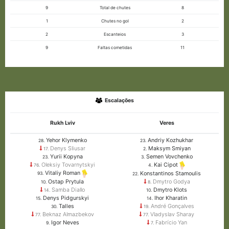
9
Total de chutes
8
1
Chutes no gol
2
2
Escanteios
3
9
Faltas cometidas
11
Escalações
Rukh Lviv
Veres
Yehor Klymenko
Andriy Kozhukhar
28.
23.
Denys Sliusar
Maksym Smiyan
17.
2.
Yurii Kopyna
Semen Vovchenko
23.
3.
Oleksiy Tovarnytskyi
Kai Cipot
76.
4.
Vitaliy Roman
Konstantinos Stamoulis
93.
22.
Ostap Prytula
Dmytro Godya
10.
8.
Samba Diallo
Dmytro Klots
14.
10.
Denys Pidgurskyi
Ihor Kharatin
15.
14.
Talles
André Gonçalves
30.
19.
Beknaz Almazbekov
Vladyslav Sharay
77.
77.
Igor Neves
Fabrício Yan
9.
7.