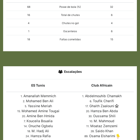
68
Posse de bola (%)
32
16
Total de chutes
6
4
Chutes no gol
4
1
Escanteios
6
18
Faltas cometidas
15
Escalações
ES Tunis
Club Africain
Amanallah Memmich
Abdelmouhib Chamakh
1.
1.
Mohamed Ben Ali
Toufik Cherifi
2.
6.
Yassine Meriah
Ghaith Zaalouni
5.
17.
Mohamed Amine Tougai
Hamza Ben Abda
15.
20.
Amine Ben Hmida
Oussama Shili
20.
30.
Kouceila Boualia
M. Mahmoud
7.
10.
Onuche Ogbelu
Moataz Zemzemi
14.
11.
M. Hadj Ali
Saido Khan
18.
28.
Hamza Rafia
Osama Elsharimi
24.
89.