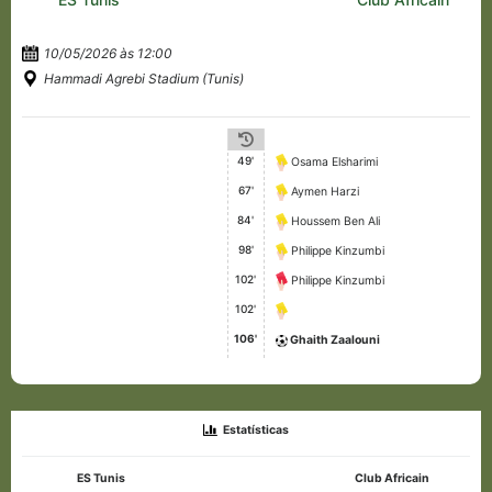
10/05/2026 às 12:00
Hammadi Agrebi Stadium (Tunis)
49'
Osama Elsharimi
67'
Aymen Harzi
84'
Houssem Ben Ali
98'
Philippe Kinzumbi
102'
Philippe Kinzumbi
102'
106'
Ghaith Zaalouni
Estatísticas
ES Tunis
Club Africain