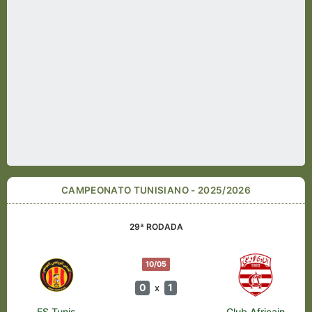
CAMPEONATO TUNISIANO - 2025/2026
29ª RODADA
10/05
0
1
x
ES Tunis
Club Africain