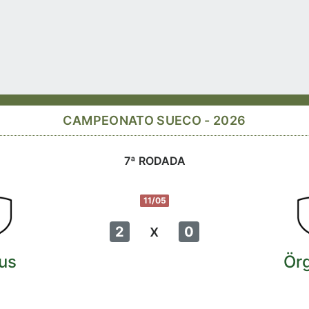
CAMPEONATO SUECO - 2026
7ª RODADA
11/05
x
2
0
ius
Ör