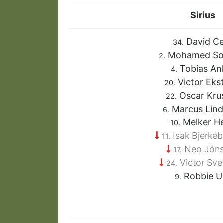
Sirius
David Ce
34.
Mohamed S
2.
Tobias An
4.
Victor Eks
20.
Oscar Krus
22.
Marcus Lind
6.
Melker He
10.
Isak Bjerke
11.
Neo Jön
17.
Victor Sv
24.
Robbie U
9.