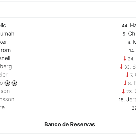
lic
Ha
44.
oumah
Chr
5.
ker
M
6.
trom
14.
nell
24.
berg
S
33.
ier
C
7.
bo
B
8.
sson
O
23.
ensson
Jer
15.
re
2
Banco de Reservas