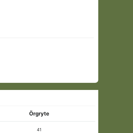
Örgryte
41