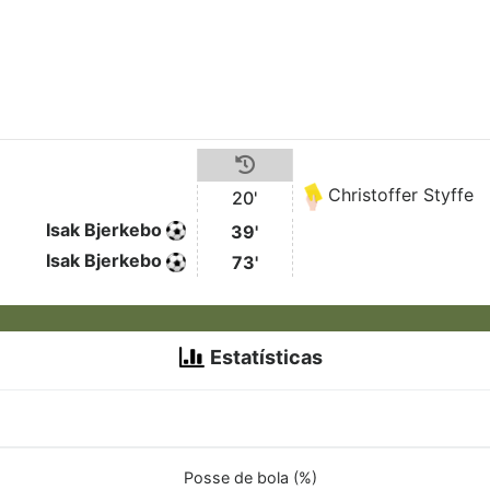
Christoffer Styffe
20'
Isak Bjerkebo
39'
Isak Bjerkebo
73'
Estatísticas
Posse de bola (%)