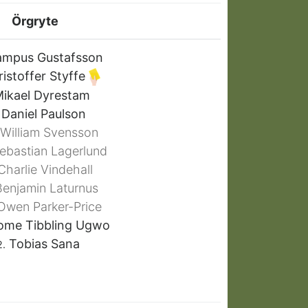
Örgryte
mpus Gustafsson
istoffer Styffe
ikael Dyrestam
Daniel Paulson
William Svensson
ebastian Lagerlund
harlie Vindehall
enjamin Laturnus
wen Parker-Price
ome Tibbling Ugwo
Tobias Sana
2.