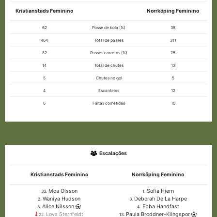
Kristianstads Feminino
Norrköping Feminino
62
Posse de bola (%)
38
464
Total de passes
311
82
Passes corretos (%)
75
14
Total de chutes
13
5
Chutes no gol
5
4
Escanteios
12
6
Faltas cometidas
10
Escalações
Kristianstads Feminino
Norrköping Feminino
Moa Olsson
Sofia Hjern
33.
1.
Waniya Hudson
Deborah De La Harpe
2.
3.
Alice Nilsson
Ebba Handfast
8.
4.
Lova Sternfeldt
Paula Broddner-Klingspor
22.
13.