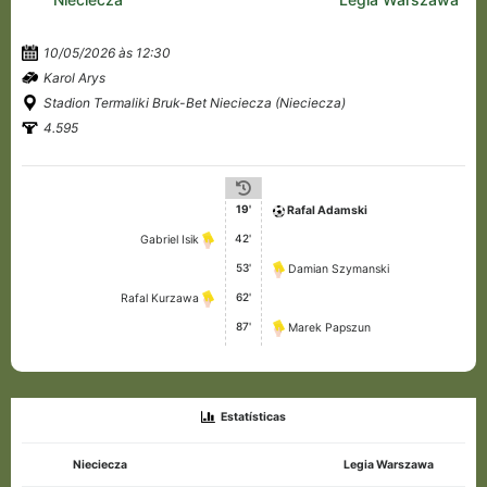
10/05/2026 às 12:30
Karol Arys
Stadion Termaliki Bruk-Bet Nieciecza (Nieciecza)
4.595
19'
Rafal Adamski
42'
Gabriel Isik
53'
Damian Szymanski
62'
Rafal Kurzawa
87'
Marek Papszun
Estatísticas
Nieciecza
Legia Warszawa