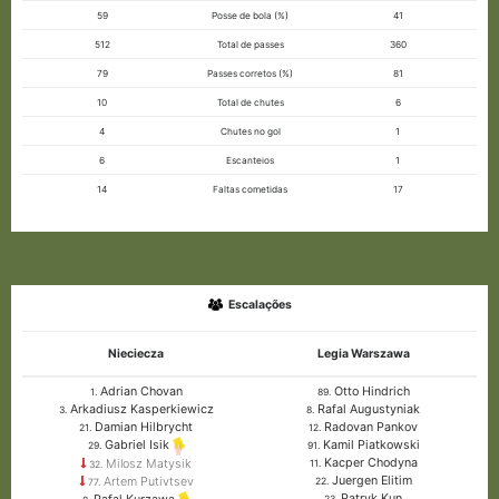
59
Posse de bola (%)
41
512
Total de passes
360
79
Passes corretos (%)
81
10
Total de chutes
6
4
Chutes no gol
1
6
Escanteios
1
14
Faltas cometidas
17
Escalações
Nieciecza
Legia Warszawa
Adrian Chovan
Otto Hindrich
1.
89.
Arkadiusz Kasperkiewicz
Rafal Augustyniak
3.
8.
Damian Hilbrycht
Radovan Pankov
21.
12.
Kamil Piatkowski
Gabriel Isik
91.
29.
Kacper Chodyna
Milosz Matysik
11.
32.
Juergen Elitim
Artem Putivtsev
22.
77.
Patryk Kun
23.