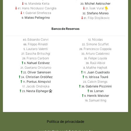
Mandela Keita
Michel Aebischer
16.
20.
Hans Nicolussi Caviglia
İsak Vural
41.
21.
Gabriel Strefezza
Stefano Moreo
7.
32.
Mateo Pellegrino
Filip Stojilkovic
9.
81.
Banco de Reservas
Edoardo Corvi
Nícolas
40.
12.
Filippo Rinaldi
Simone Scuffet
66.
22.
Lautaro Valenti
Francesco Coppola
5.
26.
Sascha Britschgi
Arturo Calabresi
27.
33.
Franco Carboni
Felipe Loyola
29.
35.
Nahuel Estévez
Raúl Albiol
8.
39.
Gaetano Oristanio
Malthe Højholt
21.
8.
Oliver Sørensen
Juan Cuadrado
22.
11.
Christian Ordóñez
Idrissa Touré
24.
15.
Pontus Almqvist
Calvin Stengs
11.
23.
Jacob Ondrejka
Gabriele Piccinini
17.
36.
Nesta Elphege
Lorran
23.
99.
Henrik Meister
9.
Samuel Iling
19.
Política de privacidade