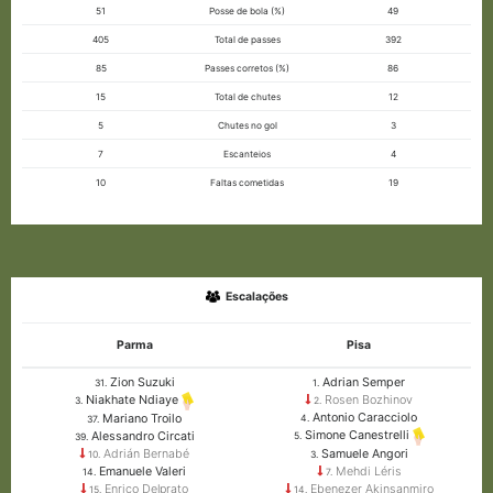
51
Posse de bola (%)
49
405
Total de passes
392
85
Passes corretos (%)
86
15
Total de chutes
12
5
Chutes no gol
3
7
Escanteios
4
10
Faltas cometidas
19
Escalações
Parma
Pisa
Zion Suzuki
Adrian Semper
31.
1.
Rosen Bozhinov
Niakhate Ndiaye
2.
3.
Antonio Caracciolo
Mariano Troilo
4.
37.
Simone Canestrelli
Alessandro Circati
5.
39.
Adrián Bernabé
Samuele Angori
10.
3.
Emanuele Valeri
Mehdi Léris
14.
7.
Enrico Delprato
Ebenezer Akinsanmiro
15.
14.