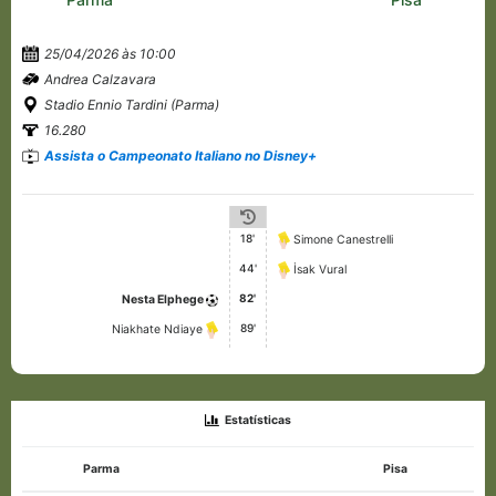
25/04/2026 às 10:00
Andrea Calzavara
Stadio Ennio Tardini (Parma)
16.280
Assista o Campeonato Italiano no Disney+
18'
Simone Canestrelli
44'
İsak Vural
82'
Nesta Elphege
89'
Niakhate Ndiaye
Estatísticas
Parma
Pisa