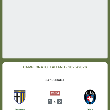
CAMPEONATO ITALIANO - 2025/2026
34ª RODADA
25/04
1
0
x
Parma
Pisa