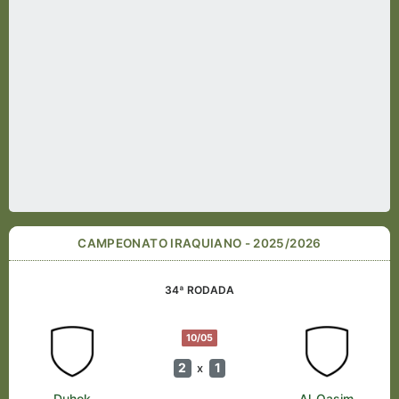
CAMPEONATO IRAQUIANO - 2025/2026
34ª RODADA
10/05
2
1
x
Duhok
Al-Qasim