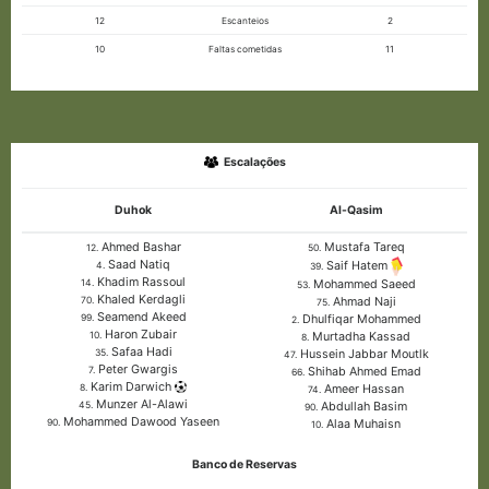
12
Escanteios
2
10
Faltas cometidas
11
Escalações
Duhok
Al-Qasim
Ahmed Bashar
Mustafa Tareq
12.
50.
Saad Natiq
Saif Hatem
4.
39.
Khadim Rassoul
Mohammed Saeed
14.
53.
Khaled Kerdagli
Ahmad Naji
70.
75.
Seamend Akeed
Dhulfiqar Mohammed
99.
2.
Haron Zubair
Murtadha Kassad
10.
8.
Safaa Hadi
Hussein Jabbar Moutlk
35.
47.
Peter Gwargis
Shihab Ahmed Emad
7.
66.
Karim Darwich
Ameer Hassan
8.
74.
Munzer Al-Alawi
Abdullah Basim
45.
90.
Mohammed Dawood Yaseen
Alaa Muhaisn
90.
10.
Banco de Reservas