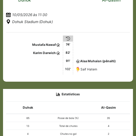
10/05/2026 às 11:30
Dohuk Stadium (Dohuk)
74'
Mustafa Nawaf
82'
Karim Darwich
91'
Alaa Muhaisn (pênalti)
102'
Saif Hatem
Estatísticas
Duhok
Al-Qasim
65
Posse de bola (%)
35
13
Total de chutes
4
4
Chutes no gol
2