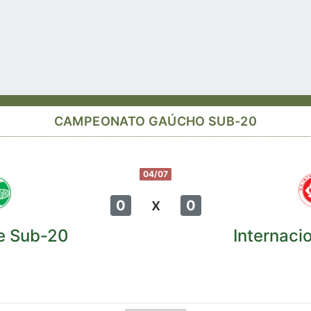
CAMPEONATO GAÚCHO SUB-20
04/07
x
0
0
e Sub-20
Internaci