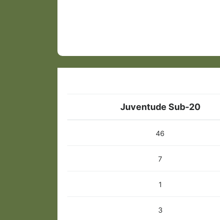
Juventude Sub-20
46
7
1
3