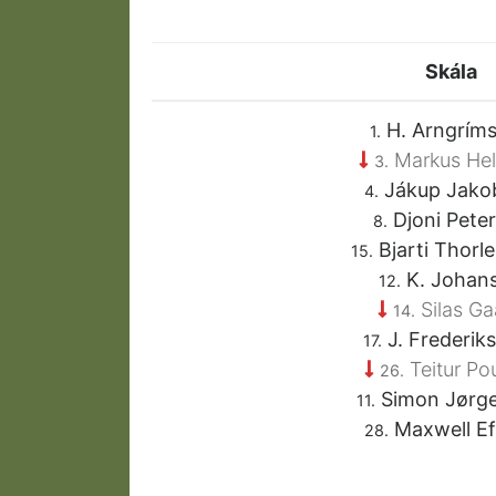
Skála
H. Arngrím
1.
Markus Hell
3.
Jákup Jako
4.
Djoni Pete
8.
Bjarti Thorle
15.
K. Johan
12.
Silas Ga
14.
J. Frederik
17.
Teitur Po
26.
Simon Jørg
11.
Maxwell Ef
28.