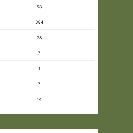
53
384
73
7
1
7
14