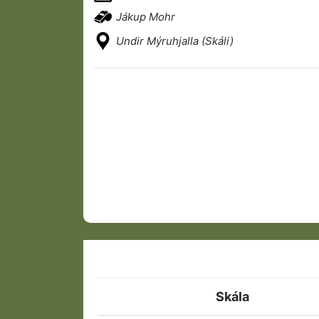
Jákup Mohr
Undir Mýruhjalla (Skáli)
Skála