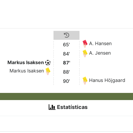
A. Hansen
65'
A. Jensen
84'
Markus Isaksen
87'
Markus Isaksen
88'
Hanus Höjgaard
90'
Estatísticas