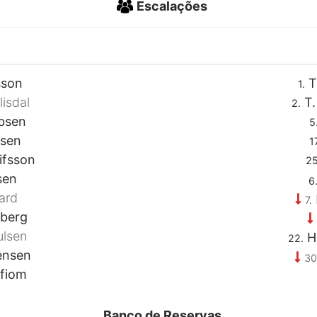
Escalações
sson
T
1.
isdal
T.
2.
bsen
5
rsen
17
ifsson
25
sen
6
ard
7.
sberg
ulsen
H
22.
ensen
30
fiom
Banco de Reservas