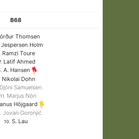
B68
órður Thomsen
 Jespersen Holm
Ramzi Toure
.
Latif Ahmed
.
A. Hansen
.
Nikolai Dohn
.
Djóni Samuelsen
Marjus Nón
11.
anus Höjgaard
Jovan Goronjić
.
S. Lau
10.