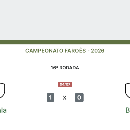
CAMPEONATO FAROÊS - 2026
16ª RODADA
04/07
x
1
0
la
B