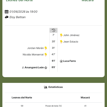
01/06/2026 às 19:00
Eloy Beltran
7'
John Jiménez
20'
Jean Estacio
31'
Jordan Morán
47'
Nicolás Monserrat
61'
Luca Ferro
85'
J. Anangonó León
Estatísticas
Leones del Norte
Macará
59
Posse de bola (%)
41